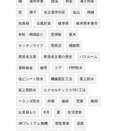
樋
屋外作業
除湿
和室
暑さ対策
窓
障子
名古屋市中区
金山
雨樋
街路樹
台風対策
岐阜県
岐阜県本巣市
有松・鳴海絞り
窓掃除
庭木
キッチンライフ
喫茶店
桶狭間
尾張名古屋
尾張名古屋の歴史
バスルーム
屋根板金
修理
ドア
FRP防水
塩ビシート防水
機械固定工法
屋上防水
庇上部防水
エクセルテックス101工法
ベランダ防水
外塀
修繕
営業
梅雨
お見積もり
8月
夏
住宅塗装
SKプレミアム無機
塗装業者
湿度