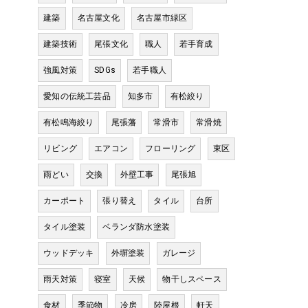
建築
名古屋文化
名古屋市緑区
建築技術
尾張文化
職人
若手育成
強風対策
SDGs
若手職人
愛知の伝統工芸品
知多市
有松絞り
有松鳴海絞り
尾張藩
常滑市
常滑焼
リビング
エアコン
フローリング
東区
雨どい
交換
外壁工事
尾張旭
カーポート
張り替え
タイル
台所
タイル塗装
ベランダ防水塗装
ウッドデッキ
外塀塗装
ガレージ
雨天対策
寝室
天候
物干しスペース
食材
季節物
冷房
陸屋根
軒天