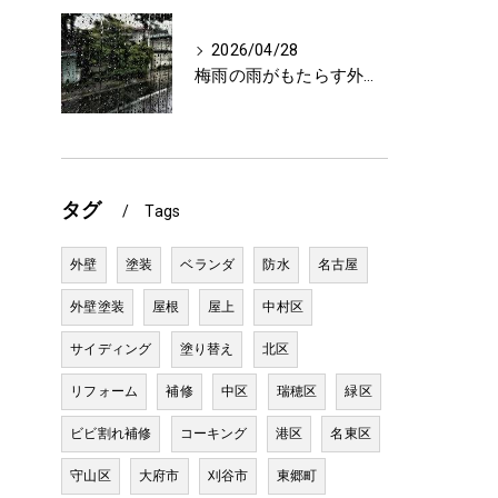
2026/04/28
梅雨の雨がもたらす外壁への影響と雨どい破損の懸念点
タグ
Tags
外壁
塗装
ベランダ
防水
名古屋
外壁塗装
屋根
屋上
中村区
サイディング
塗り替え
北区
リフォーム
補修
中区
瑞穂区
緑区
ビビ割れ補修
コーキング
港区
名東区
守山区
大府市
刈谷市
東郷町