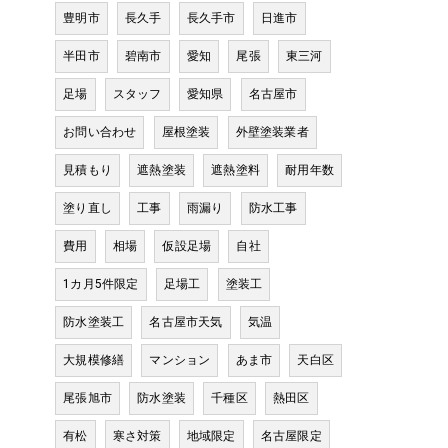
豊明市
長久手
長久手市
日進市
半田市
碧南市
愛知
尾張
東三河
足場
スタッフ
愛知県
名古屋市
お問い合わせ
屋根塗装
外壁塗装業者
見積もり
遮熱塗装
遮熱塗料
耐用年数
塗り直し
工事
雨漏り
防水工事
費用
相場
仮設足場
自社
1カ月5件限定
足場工
塗装工
防水塗装工
名古屋市天気
気温
大規模修繕
マンション
あま市
天白区
尾張旭市
防水塗装
千種区
熱田区
有松
寒さ対策
地域限定
名古屋限定