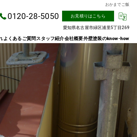
おかまでご飯
0120-28-5050
お見積りはこちら
愛知県名古屋市緑区浦里5丁目269
れ
よくあるご質問
スタッフ紹介
会社概要
外壁塗装のknow-how