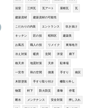
浴室
三州瓦
瓦アート
屋根瓦
瓦
建築資材
建築資材の可能性
こだわりの内装
エントランス
吹き抜け
キッチン
匠の技
昭和区
建築美
お風呂
職人の技
リメイク
東海地方
冷え対策
暖房
玄関
洋室
廊下
格天井
地震対策
天井
駐車場
一宮市
和の空間
側溝
手すり
南区
木部塗装
手すり取り付け
柵取り外し
物置
軒下
防火防災
漆喰
停電
断水
メンテナンス
安全対策
押し入れ