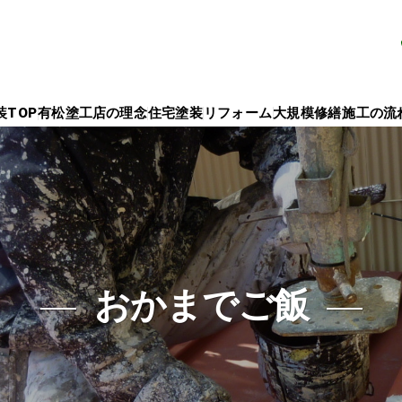
TOP
有松塗工店の理念
住宅塗装
リフォーム
大規模修繕
施工の流
おかまでご飯