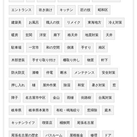
エントランス
吹き抜け
キッチン
匠の技
昭和区
建築美
お風呂
職人の技
リメイク
東海地方
冷え対策
暖房
玄関
洋室
廊下
格天井
地震対策
天井
駐車場
一宮市
和の空間
側溝
手すり
南区
木部塗装
手すり取り付け
柵取り外し
物置
軒下
防火防災
漆喰
停電
断水
メンテナンス
安全対策
押し入れ
樋
屋外作業
除湿
和室
暑さ対策
窓
障子
名古屋市中区
金山
雨樋
街路樹
台風対策
岐阜県
岐阜県本巣市
有松・鳴海絞り
窓掃除
庭木
キッチンライフ
喫茶店
桶狭間
尾張名古屋
尾張名古屋の歴史
バスルーム
屋根板金
修理
ドア