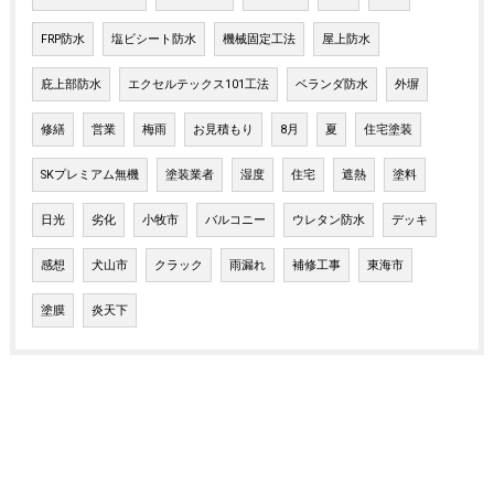
FRP防水
塩ビシート防水
機械固定工法
屋上防水
庇上部防水
エクセルテックス101工法
ベランダ防水
外塀
修繕
営業
梅雨
お見積もり
8月
夏
住宅塗装
SKプレミアム無機
塗装業者
湿度
住宅
遮熱
塗料
日光
劣化
小牧市
バルコニー
ウレタン防水
デッキ
感想
犬山市
クラック
雨漏れ
補修工事
東海市
塗膜
炎天下