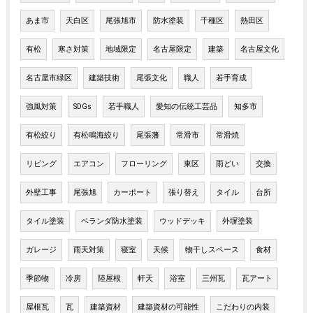
あま市
天白区
尾張旭市
防水塗装
千種区
熱田区
有松
寒さ対策
地域限定
名古屋限定
建築
名古屋文化
名古屋市緑区
建築技術
尾張文化
職人
若手育成
強風対策
SDGs
若手職人
愛知の伝統工芸品
知多市
有松絞り
有松鳴海絞り
尾張藩
常滑市
常滑焼
リビング
エアコン
フローリング
東区
雨どい
交換
外壁工事
尾張旭
カーポート
張り替え
タイル
台所
タイル塗装
ベランダ防水塗装
ウッドデッキ
外塀塗装
ガレージ
雨天対策
寝室
天候
物干しスペース
食材
季節物
冷房
陸屋根
軒天
浴室
三州瓦
瓦アート
屋根瓦
瓦
建築資材
建築資材の可能性
こだわりの内装