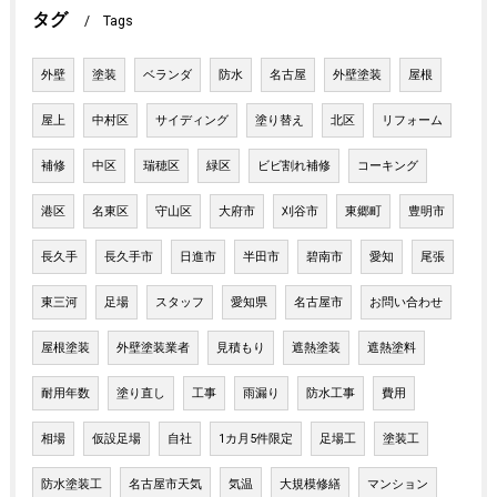
タグ
Tags
外壁
塗装
ベランダ
防水
名古屋
外壁塗装
屋根
屋上
中村区
サイディング
塗り替え
北区
リフォーム
補修
中区
瑞穂区
緑区
ビビ割れ補修
コーキング
港区
名東区
守山区
大府市
刈谷市
東郷町
豊明市
長久手
長久手市
日進市
半田市
碧南市
愛知
尾張
東三河
足場
スタッフ
愛知県
名古屋市
お問い合わせ
屋根塗装
外壁塗装業者
見積もり
遮熱塗装
遮熱塗料
耐用年数
塗り直し
工事
雨漏り
防水工事
費用
相場
仮設足場
自社
1カ月5件限定
足場工
塗装工
防水塗装工
名古屋市天気
気温
大規模修繕
マンション