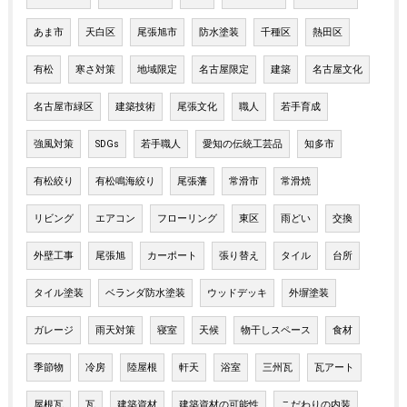
あま市
天白区
尾張旭市
防水塗装
千種区
熱田区
有松
寒さ対策
地域限定
名古屋限定
建築
名古屋文化
名古屋市緑区
建築技術
尾張文化
職人
若手育成
強風対策
SDGs
若手職人
愛知の伝統工芸品
知多市
有松絞り
有松鳴海絞り
尾張藩
常滑市
常滑焼
リビング
エアコン
フローリング
東区
雨どい
交換
外壁工事
尾張旭
カーポート
張り替え
タイル
台所
タイル塗装
ベランダ防水塗装
ウッドデッキ
外塀塗装
ガレージ
雨天対策
寝室
天候
物干しスペース
食材
季節物
冷房
陸屋根
軒天
浴室
三州瓦
瓦アート
屋根瓦
瓦
建築資材
建築資材の可能性
こだわりの内装