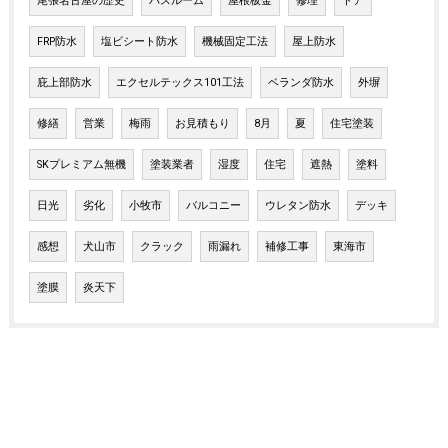
尾張名古屋の歴史
バスルーム
屋根板金
修理
ドア
FRP防水
塩ビシート防水
機械固定工法
屋上防水
庇上部防水
エクセルテックス101工法
ベランダ防水
外塀
修繕
営業
梅雨
お見積もり
8月
夏
住宅塗装
SKプレミアム無機
塗装業者
湿度
住宅
遮熱
塗料
日光
劣化
小牧市
バルコニー
ウレタン防水
デッキ
感想
犬山市
クラック
雨漏れ
補修工事
東海市
塗膜
炎天下