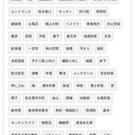
エントランス
吹き抜け
キッチン
匠の技
昭和区
建築美
お風呂
職人の技
リメイク
東海地方
冷え対策
暖房
玄関
洋室
廊下
格天井
地震対策
天井
駐車場
一宮市
和の空間
側溝
手すり
南区
木部塗装
手すり取り付け
柵取り外し
物置
軒下
防火防災
漆喰
停電
断水
メンテナンス
安全対策
押し入れ
樋
屋外作業
除湿
和室
暑さ対策
窓
障子
名古屋市中区
金山
雨樋
街路樹
台風対策
岐阜県
岐阜県本巣市
有松・鳴海絞り
窓掃除
庭木
キッチンライフ
喫茶店
桶狭間
尾張名古屋