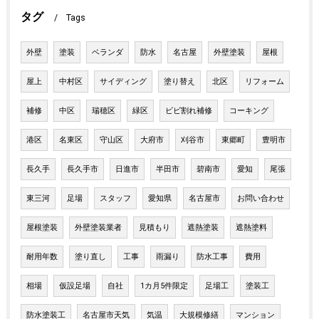
タグ
Tags
外壁
塗装
ベランダ
防水
名古屋
外壁塗装
屋根
屋上
中村区
サイディング
塗り替え
北区
リフォーム
補修
中区
瑞穂区
緑区
ビビ割れ補修
コーキング
港区
名東区
守山区
大府市
刈谷市
東郷町
豊明市
長久手
長久手市
日進市
半田市
碧南市
愛知
尾張
東三河
足場
スタッフ
愛知県
名古屋市
お問い合わせ
屋根塗装
外壁塗装業者
見積もり
遮熱塗装
遮熱塗料
耐用年数
塗り直し
工事
雨漏り
防水工事
費用
相場
仮設足場
自社
1カ月5件限定
足場工
塗装工
防水塗装工
名古屋市天気
気温
大規模修繕
マンション