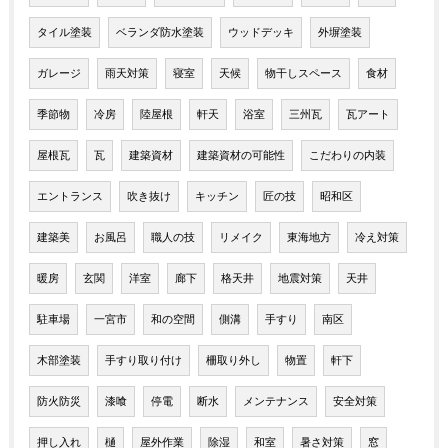
タイル塗装
ベランダ防水塗装
ウッドデッキ
外塀塗装
ガレージ
雨天対策
寝室
天候
物干しスペース
食材
季節物
冷房
陸屋根
軒天
浴室
三州瓦
瓦アート
屋根瓦
瓦
建築資材
建築資材の可能性
こだわりの内装
エントランス
吹き抜け
キッチン
匠の技
昭和区
建築美
お風呂
職人の技
リメイク
東海地方
冷え対策
暖房
玄関
洋室
廊下
格天井
地震対策
天井
駐車場
一宮市
和の空間
側溝
手すり
南区
木部塗装
手すり取り付け
柵取り外し
物置
軒下
防火防災
漆喰
停電
断水
メンテナンス
安全対策
押し入れ
樋
屋外作業
除湿
和室
暑さ対策
窓