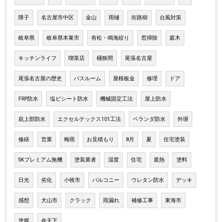
障子
名古屋市中区
金山
雨樋
街路樹
台風対策
岐阜県
岐阜県本巣市
有松・鳴海絞り
窓掃除
庭木
キッチンライフ
喫茶店
桶狭間
尾張名古屋
尾張名古屋の歴史
バスルーム
屋根板金
修理
ドア
FRP防水
塩ビシート防水
機械固定工法
屋上防水
庇上部防水
エクセルテックス101工法
ベランダ防水
外塀
修繕
営業
梅雨
お見積もり
8月
夏
住宅塗装
SKプレミアム無機
塗装業者
湿度
住宅
遮熱
塗料
日光
劣化
小牧市
バルコニー
ウレタン防水
デッキ
感想
犬山市
クラック
雨漏れ
補修工事
東海市
塗膜
炎天下