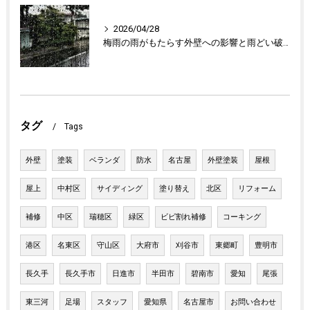
2026/04/28
梅雨の雨がもたらす外壁への影響と雨どい破損の懸念点
タグ
Tags
外壁
塗装
ベランダ
防水
名古屋
外壁塗装
屋根
屋上
中村区
サイディング
塗り替え
北区
リフォーム
補修
中区
瑞穂区
緑区
ビビ割れ補修
コーキング
港区
名東区
守山区
大府市
刈谷市
東郷町
豊明市
長久手
長久手市
日進市
半田市
碧南市
愛知
尾張
東三河
足場
スタッフ
愛知県
名古屋市
お問い合わせ