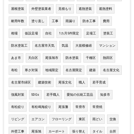
屋根塗装
外壁塗装業者
見積もり
遮熱塗装
遮熱塗料
耐用年数
塗り直し
工事
雨漏り
防水工事
費用
相場
仮設足場
自社
1カ月5件限定
足場工
塗装工
防水塗装工
名古屋市天気
気温
大規模修繕
マンション
あま市
天白区
尾張旭市
防水塗装
千種区
熱田区
有松
寒さ対策
地域限定
名古屋限定
建築
名古屋文化
名古屋市緑区
建築技術
尾張文化
職人
若手育成
強風対策
SDGs
若手職人
愛知の伝統工芸品
知多市
有松絞り
有松鳴海絞り
尾張藩
常滑市
常滑焼
リビング
エアコン
フローリング
東区
雨どい
交換
外壁工事
尾張旭
カーポート
張り替え
タイル
台所