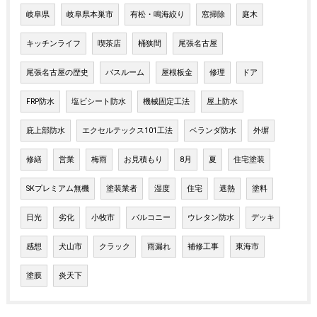
岐阜県
岐阜県本巣市
有松・鳴海絞り
窓掃除
庭木
キッチンライフ
喫茶店
桶狭間
尾張名古屋
尾張名古屋の歴史
バスルーム
屋根板金
修理
ドア
FRP防水
塩ビシート防水
機械固定工法
屋上防水
庇上部防水
エクセルテックス101工法
ベランダ防水
外塀
修繕
営業
梅雨
お見積もり
8月
夏
住宅塗装
SKプレミアム無機
塗装業者
湿度
住宅
遮熱
塗料
日光
劣化
小牧市
バルコニー
ウレタン防水
デッキ
感想
犬山市
クラック
雨漏れ
補修工事
東海市
塗膜
炎天下