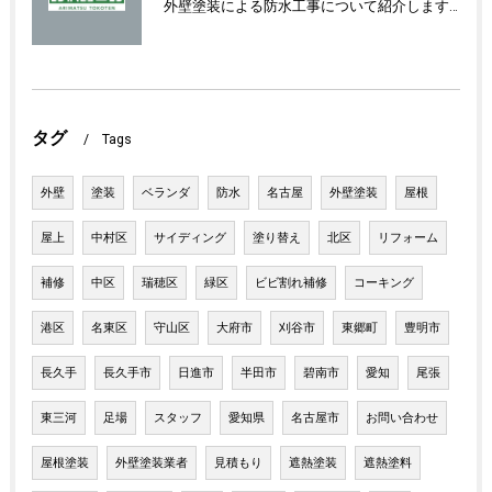
外壁塗装による防水工事について紹介します！
タグ
Tags
外壁
塗装
ベランダ
防水
名古屋
外壁塗装
屋根
屋上
中村区
サイディング
塗り替え
北区
リフォーム
補修
中区
瑞穂区
緑区
ビビ割れ補修
コーキング
港区
名東区
守山区
大府市
刈谷市
東郷町
豊明市
長久手
長久手市
日進市
半田市
碧南市
愛知
尾張
東三河
足場
スタッフ
愛知県
名古屋市
お問い合わせ
屋根塗装
外壁塗装業者
見積もり
遮熱塗装
遮熱塗料