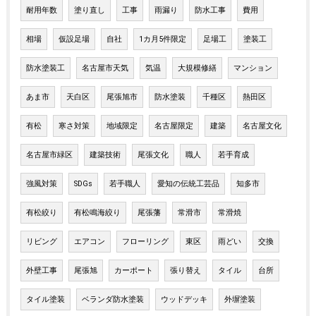
耐用年数
塗り直し
工事
雨漏り
防水工事
費用
相場
仮設足場
自社
1カ月5件限定
足場工
塗装工
防水塗装工
名古屋市天気
気温
大規模修繕
マンション
あま市
天白区
尾張旭市
防水塗装
千種区
熱田区
有松
寒さ対策
地域限定
名古屋限定
建築
名古屋文化
名古屋市緑区
建築技術
尾張文化
職人
若手育成
強風対策
SDGs
若手職人
愛知の伝統工芸品
知多市
有松絞り
有松鳴海絞り
尾張藩
常滑市
常滑焼
リビング
エアコン
フローリング
東区
雨どい
交換
外壁工事
尾張旭
カーポート
張り替え
タイル
台所
タイル塗装
ベランダ防水塗装
ウッドデッキ
外塀塗装