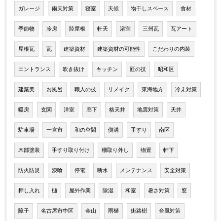
ガレージ
雨天対策
寝室
天候
物干しスペース
食材
季節物
冷房
陸屋根
軒天
浴室
三州瓦
瓦アート
屋根瓦
瓦
建築資材
建築資材の可能性
こだわりの内装
エントランス
吹き抜け
キッチン
匠の技
昭和区
建築美
お風呂
職人の技
リメイク
東海地方
冷え対策
暖房
玄関
洋室
廊下
格天井
地震対策
天井
駐車場
一宮市
和の空間
側溝
手すり
南区
木部塗装
手すり取り付け
柵取り外し
物置
軒下
防火防災
漆喰
停電
断水
メンテナンス
安全対策
押し入れ
樋
屋外作業
除湿
和室
暑さ対策
窓
障子
名古屋市中区
金山
雨樋
街路樹
台風対策