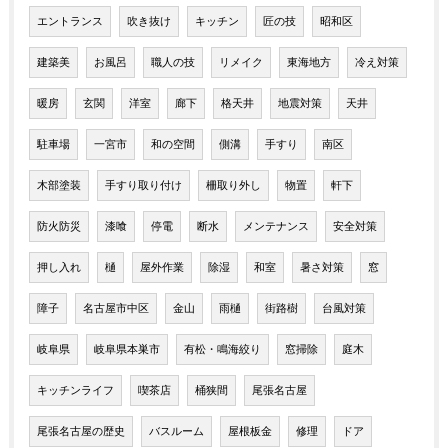
エントランス
吹き抜け
キッチン
匠の技
昭和区
建築美
お風呂
職人の技
リメイク
東海地方
冷え対策
暖房
玄関
洋室
廊下
格天井
地震対策
天井
駐車場
一宮市
和の空間
側溝
手すり
南区
木部塗装
手すり取り付け
柵取り外し
物置
軒下
防火防災
漆喰
停電
断水
メンテナンス
安全対策
押し入れ
樋
屋外作業
除湿
和室
暑さ対策
窓
障子
名古屋市中区
金山
雨樋
街路樹
台風対策
岐阜県
岐阜県本巣市
有松・鳴海絞り
窓掃除
庭木
キッチンライフ
喫茶店
桶狭間
尾張名古屋
尾張名古屋の歴史
バスルーム
屋根板金
修理
ドア