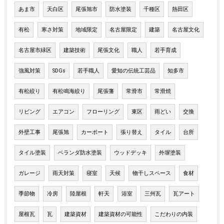
あま市
天白区
尾張旭市
防水塗装
千種区
熱田区
有松
寒さ対策
地域限定
名古屋限定
建築
名古屋文化
名古屋市緑区
建築技術
尾張文化
職人
若手育成
強風対策
SDGs
若手職人
愛知の伝統工芸品
知多市
有松絞り
有松鳴海絞り
尾張藩
常滑市
常滑焼
リビング
エアコン
フローリング
東区
雨どい
交換
外壁工事
尾張旭
カーポート
張り替え
タイル
台所
タイル塗装
ベランダ防水塗装
ウッドデッキ
外塀塗装
ガレージ
雨天対策
寝室
天候
物干しスペース
食材
季節物
冷房
陸屋根
軒天
浴室
三州瓦
瓦アート
屋根瓦
瓦
建築資材
建築資材の可能性
こだわりの内装