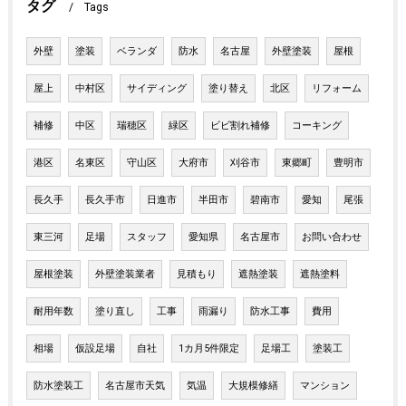
タグ
Tags
外壁
塗装
ベランダ
防水
名古屋
外壁塗装
屋根
屋上
中村区
サイディング
塗り替え
北区
リフォーム
補修
中区
瑞穂区
緑区
ビビ割れ補修
コーキング
港区
名東区
守山区
大府市
刈谷市
東郷町
豊明市
長久手
長久手市
日進市
半田市
碧南市
愛知
尾張
東三河
足場
スタッフ
愛知県
名古屋市
お問い合わせ
屋根塗装
外壁塗装業者
見積もり
遮熱塗装
遮熱塗料
耐用年数
塗り直し
工事
雨漏り
防水工事
費用
相場
仮設足場
自社
1カ月5件限定
足場工
塗装工
防水塗装工
名古屋市天気
気温
大規模修繕
マンション