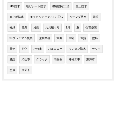
FRP防水
塩ビシート防水
機械固定工法
屋上防水
庇上部防水
エクセルテックス101工法
ベランダ防水
外塀
修繕
営業
梅雨
お見積もり
8月
夏
住宅塗装
SKプレミアム無機
塗装業者
湿度
住宅
遮熱
塗料
日光
劣化
小牧市
バルコニー
ウレタン防水
デッキ
感想
犬山市
クラック
雨漏れ
補修工事
東海市
塗膜
炎天下