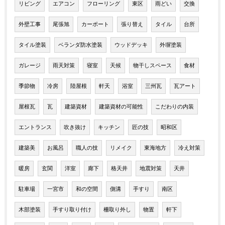
リビング
エアコン
フローリング
東区
雨どい
交換
外壁工事
尾張旭
カーポート
張り替え
タイル
台所
タイル塗装
ベランダ防水塗装
ウッドデッキ
外塀塗装
ガレージ
雨天対策
寝室
天候
物干しスペース
食材
季節物
冷房
陸屋根
軒天
浴室
三州瓦
瓦アート
屋根瓦
瓦
建築資材
建築資材の可能性
こだわりの内装
エントランス
吹き抜け
キッチン
匠の技
昭和区
建築美
お風呂
職人の技
リメイク
東海地方
冷え対策
暖房
玄関
洋室
廊下
格天井
地震対策
天井
駐車場
一宮市
和の空間
側溝
手すり
南区
木部塗装
手すり取り付け
柵取り外し
物置
軒下