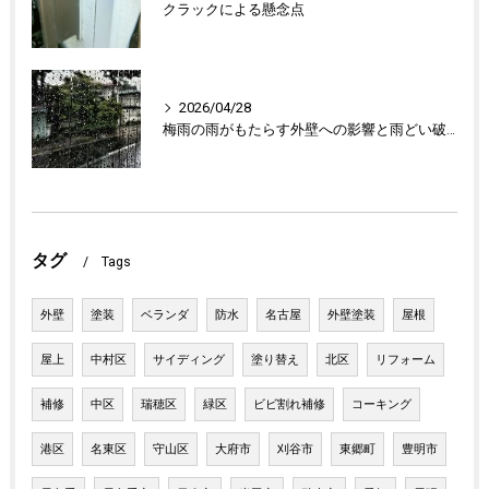
クラックによる懸念点
2026/04/28
梅雨の雨がもたらす外壁への影響と雨どい破損の懸念点
タグ
Tags
外壁
塗装
ベランダ
防水
名古屋
外壁塗装
屋根
屋上
中村区
サイディング
塗り替え
北区
リフォーム
補修
中区
瑞穂区
緑区
ビビ割れ補修
コーキング
港区
名東区
守山区
大府市
刈谷市
東郷町
豊明市