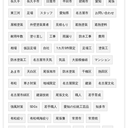
長久手
長久手市
日進市
半田市
碧南市
愛知
尾張
東三河
足場
スタッフ
愛知県
名古屋市
お問い合わせ
屋根塗装
外壁塗装業者
見積もり
遮熱塗装
遮熱塗料
耐用年数
塗り直し
工事
雨漏り
防水工事
費用
相場
仮設足場
自社
1カ月5件限定
足場工
塗装工
防水塗装工
名古屋市天気
気温
大規模修繕
マンション
あま市
天白区
尾張旭市
防水塗装
千種区
熱田区
有松
寒さ対策
地域限定
名古屋限定
建築
名古屋文化
名古屋市緑区
建築技術
尾張文化
職人
若手育成
強風対策
SDGs
若手職人
愛知の伝統工芸品
知多市
有松絞り
有松鳴海絞り
尾張藩
常滑市
常滑焼