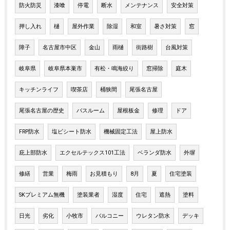
防火防災
漆喰
停電
断水
メンテナンス
安全対策
押し入れ
樋
屋外作業
除湿
和室
暑さ対策
窓
障子
名古屋市中区
金山
雨樋
街路樹
台風対策
岐阜県
岐阜県本巣市
有松・鳴海絞り
窓掃除
庭木
キッチンライフ
喫茶店
桶狭間
尾張名古屋
尾張名古屋の歴史
バスルーム
屋根板金
修理
ドア
FRP防水
塩ビシート防水
機械固定工法
屋上防水
庇上部防水
エクセルテックス101工法
ベランダ防水
外塀
修繕
営業
梅雨
お見積もり
8月
夏
住宅塗装
SKプレミアム無機
塗装業者
湿度
住宅
遮熱
塗料
日光
劣化
小牧市
バルコニー
ウレタン防水
デッキ