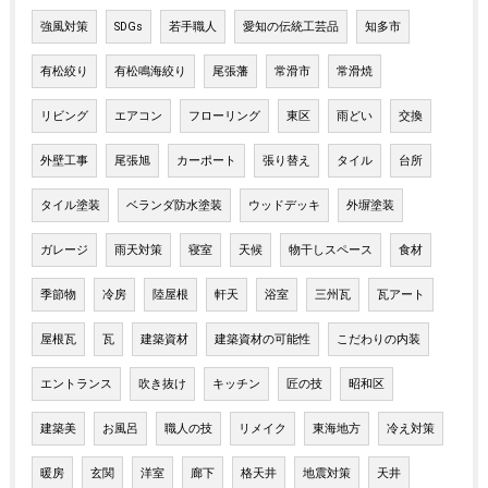
強風対策
SDGs
若手職人
愛知の伝統工芸品
知多市
有松絞り
有松鳴海絞り
尾張藩
常滑市
常滑焼
リビング
エアコン
フローリング
東区
雨どい
交換
外壁工事
尾張旭
カーポート
張り替え
タイル
台所
タイル塗装
ベランダ防水塗装
ウッドデッキ
外塀塗装
ガレージ
雨天対策
寝室
天候
物干しスペース
食材
季節物
冷房
陸屋根
軒天
浴室
三州瓦
瓦アート
屋根瓦
瓦
建築資材
建築資材の可能性
こだわりの内装
エントランス
吹き抜け
キッチン
匠の技
昭和区
建築美
お風呂
職人の技
リメイク
東海地方
冷え対策
暖房
玄関
洋室
廊下
格天井
地震対策
天井