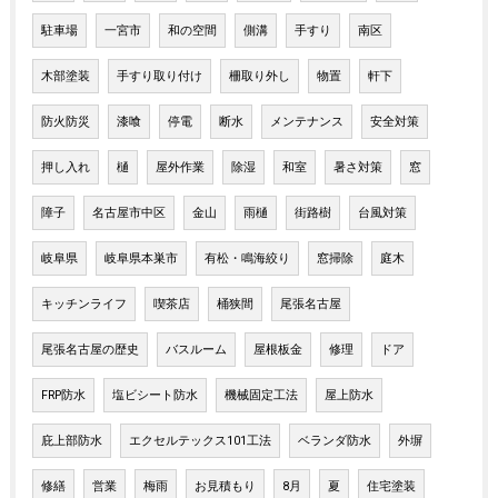
駐車場
一宮市
和の空間
側溝
手すり
南区
木部塗装
手すり取り付け
柵取り外し
物置
軒下
防火防災
漆喰
停電
断水
メンテナンス
安全対策
押し入れ
樋
屋外作業
除湿
和室
暑さ対策
窓
障子
名古屋市中区
金山
雨樋
街路樹
台風対策
岐阜県
岐阜県本巣市
有松・鳴海絞り
窓掃除
庭木
キッチンライフ
喫茶店
桶狭間
尾張名古屋
尾張名古屋の歴史
バスルーム
屋根板金
修理
ドア
FRP防水
塩ビシート防水
機械固定工法
屋上防水
庇上部防水
エクセルテックス101工法
ベランダ防水
外塀
修繕
営業
梅雨
お見積もり
8月
夏
住宅塗装