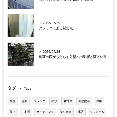
2026/05/29
クラックによる懸念点
2026/04/28
梅雨の雨がもたらす外壁への影響と雨どい破損の懸念点
タグ
Tags
外壁
塗装
ベランダ
防水
名古屋
外壁塗装
屋根
屋上
中村区
サイディング
塗り替え
北区
リフォーム