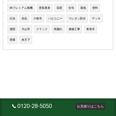
SKプレミアム無機
塗装業者
湿度
住宅
遮熱
塗料
日光
劣化
小牧市
バルコニー
ウレタン防水
デッキ
感想
犬山市
クラック
雨漏れ
補修工事
東海市
塗膜
炎天下
0120-28-5050
お見積りはこちら