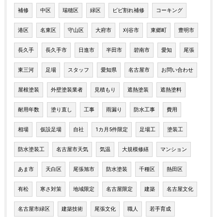
補修
中区
瑞穂区
緑区
ビビ割れ補修
コーキング
港区
名東区
守山区
大府市
刈谷市
東郷町
豊明市
長久手
長久手市
日進市
半田市
碧南市
愛知
尾張
東三河
足場
スタッフ
愛知県
名古屋市
お問い合わせ
屋根塗装
外壁塗装業者
見積もり
遮熱塗装
遮熱塗料
耐用年数
塗り直し
工事
雨漏り
防水工事
費用
相場
仮設足場
自社
1カ月5件限定
足場工
塗装工
防水塗装工
名古屋市天気
気温
大規模修繕
マンション
あま市
天白区
尾張旭市
防水塗装
千種区
熱田区
有松
寒さ対策
地域限定
名古屋限定
建築
名古屋文化
名古屋市緑区
建築技術
尾張文化
職人
若手育成