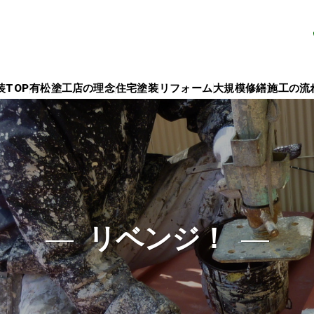
TOP
有松塗工店の理念
住宅塗装
リフォーム
大規模修繕
施工の流
リベンジ！