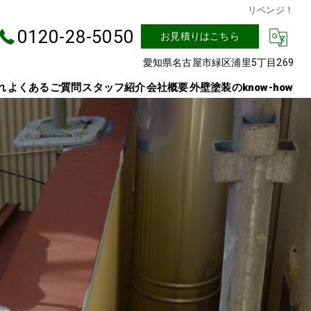
リベンジ！
0120-28-5050
お見積りはこちら
愛知県名古屋市緑区浦里5丁目269
れ
よくあるご質問
スタッフ紹介
会社概要
外壁塗装のknow-how