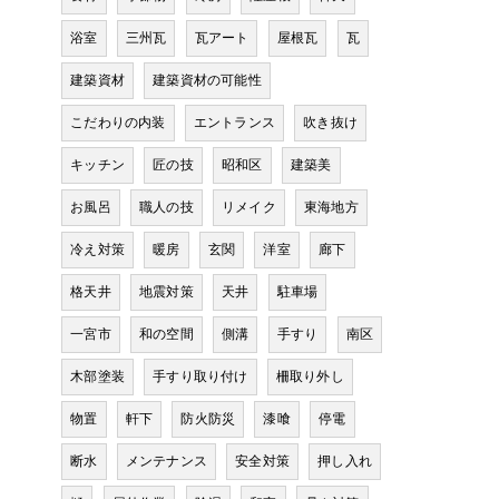
浴室
三州瓦
瓦アート
屋根瓦
瓦
建築資材
建築資材の可能性
こだわりの内装
エントランス
吹き抜け
キッチン
匠の技
昭和区
建築美
お風呂
職人の技
リメイク
東海地方
冷え対策
暖房
玄関
洋室
廊下
格天井
地震対策
天井
駐車場
一宮市
和の空間
側溝
手すり
南区
木部塗装
手すり取り付け
柵取り外し
物置
軒下
防火防災
漆喰
停電
断水
メンテナンス
安全対策
押し入れ