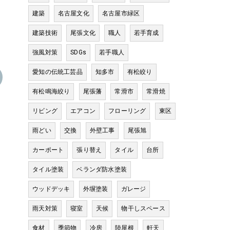
建築
名古屋文化
名古屋市緑区
建築技術
尾張文化
職人
若手育成
強風対策
SDGs
若手職人
愛知の伝統工芸品
知多市
有松絞り
有松鳴海絞り
尾張藩
常滑市
常滑焼
リビング
エアコン
フローリング
東区
雨どい
交換
外壁工事
尾張旭
カーポート
張り替え
タイル
台所
タイル塗装
ベランダ防水塗装
ウッドデッキ
外塀塗装
ガレージ
雨天対策
寝室
天候
物干しスペース
食材
季節物
冷房
陸屋根
軒天