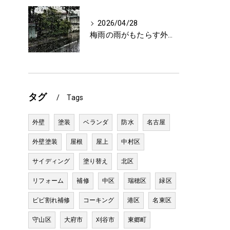
2026/04/28
梅雨の雨がもたらす外壁への影響と雨どい破損の懸念点
タグ
Tags
外壁
塗装
ベランダ
防水
名古屋
外壁塗装
屋根
屋上
中村区
サイディング
塗り替え
北区
リフォーム
補修
中区
瑞穂区
緑区
ビビ割れ補修
コーキング
港区
名東区
守山区
大府市
刈谷市
東郷町