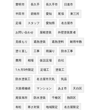
豊明市
長久手
長久手市
日進市
半田市
碧南市
愛知
尾張
東三河
足場
スタッフ
愛知県
名古屋市
、
お問い合わせ
屋根塗装
外壁塗装業者
見積もり
遮熱塗装
遮熱塗料
耐用年数
塗り直し
工事
雨漏り
防水工事
費用
相場
仮設足場
自社
1カ月5件限定
足場工
塗装工
防水塗装工
名古屋市天気
気温
大規模修繕
マンション
あま市
天白区
尾張旭市
防水塗装
千種区
熱田区
有松
寒さ対策
地域限定
名古屋限定