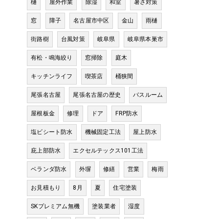
樋
屋外作業
除湿
和室
暑さ対策
窓
障子
名古屋市中区
金山
雨樋
街路樹
台風対策
岐阜県
岐阜県本巣市
有松・鳴海絞り
窓掃除
庭木
キッチンライフ
喫茶店
桶狭間
尾張名古屋
尾張名古屋の歴史
バスルーム
屋根板金
修理
ドア
FRP防水
塩ビシート防水
機械固定工法
屋上防水
庇上部防水
エクセルテックス101工法
ベランダ防水
外塀
修繕
営業
梅雨
お見積もり
8月
夏
住宅塗装
SKプレミアム無機
塗装業者
湿度