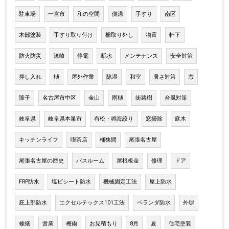
駐車場
一宮市
和の空間
側溝
手すり
南区
木部塗装
手すり取り付け
柵取り外し
物置
軒下
防火防災
漆喰
停電
断水
メンテナンス
安全対策
押し入れ
樋
屋外作業
除湿
和室
暑さ対策
窓
障子
名古屋市中区
金山
雨樋
街路樹
台風対策
岐阜県
岐阜県本巣市
有松・鳴海絞り
窓掃除
庭木
キッチンライフ
喫茶店
桶狭間
尾張名古屋
尾張名古屋の歴史
バスルーム
屋根板金
修理
ドア
FRP防水
塩ビシート防水
機械固定工法
屋上防水
庇上部防水
エクセルテックス101工法
ベランダ防水
外塀
修繕
営業
梅雨
お見積もり
8月
夏
住宅塗装