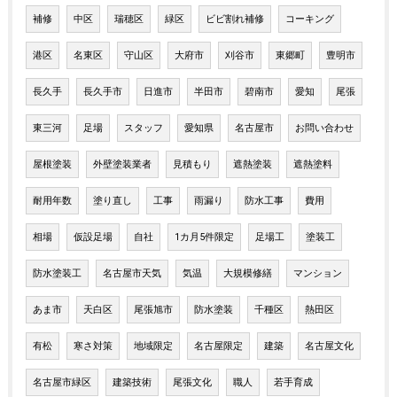
補修
中区
瑞穂区
緑区
ビビ割れ補修
コーキング
港区
名東区
守山区
大府市
刈谷市
東郷町
豊明市
長久手
長久手市
日進市
半田市
碧南市
愛知
尾張
東三河
足場
スタッフ
愛知県
名古屋市
お問い合わせ
屋根塗装
外壁塗装業者
見積もり
遮熱塗装
遮熱塗料
耐用年数
塗り直し
工事
雨漏り
防水工事
費用
相場
仮設足場
自社
1カ月5件限定
足場工
塗装工
防水塗装工
名古屋市天気
気温
大規模修繕
マンション
あま市
天白区
尾張旭市
防水塗装
千種区
熱田区
有松
寒さ対策
地域限定
名古屋限定
建築
名古屋文化
名古屋市緑区
建築技術
尾張文化
職人
若手育成