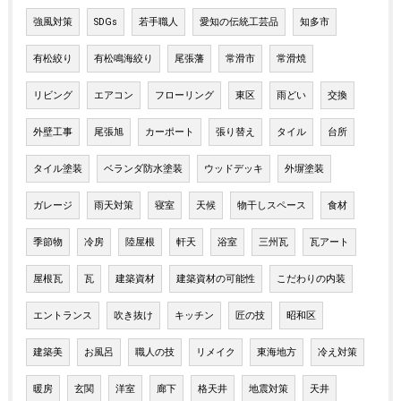
強風対策
SDGs
若手職人
愛知の伝統工芸品
知多市
有松絞り
有松鳴海絞り
尾張藩
常滑市
常滑焼
リビング
エアコン
フローリング
東区
雨どい
交換
外壁工事
尾張旭
カーポート
張り替え
タイル
台所
タイル塗装
ベランダ防水塗装
ウッドデッキ
外塀塗装
ガレージ
雨天対策
寝室
天候
物干しスペース
食材
季節物
冷房
陸屋根
軒天
浴室
三州瓦
瓦アート
屋根瓦
瓦
建築資材
建築資材の可能性
こだわりの内装
エントランス
吹き抜け
キッチン
匠の技
昭和区
建築美
お風呂
職人の技
リメイク
東海地方
冷え対策
暖房
玄関
洋室
廊下
格天井
地震対策
天井