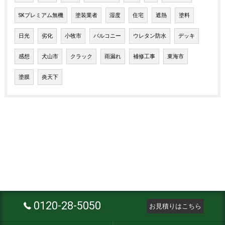
SKプレミアム無機
塗装業者
湿度
住宅
遮熱
塗料
日光
劣化
小牧市
バルコニー
ウレタン防水
デッキ
感想
犬山市
クラック
雨漏れ
補修工事
東海市
塗膜
炎天下
0120-28-5050
お見積りはこちら