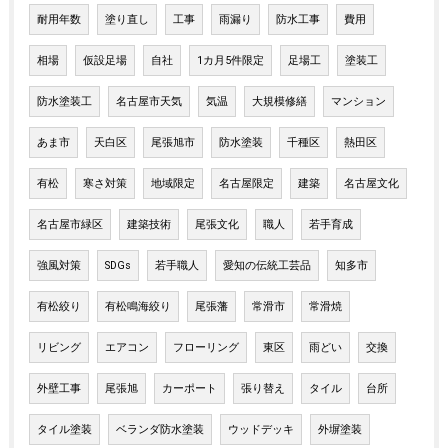
耐用年数
塗り直し
工事
雨漏り
防水工事
費用
相場
仮設足場
自社
1カ月5件限定
足場工
塗装工
防水塗装工
名古屋市天気
気温
大規模修繕
マンション
あま市
天白区
尾張旭市
防水塗装
千種区
熱田区
有松
寒さ対策
地域限定
名古屋限定
建築
名古屋文化
名古屋市緑区
建築技術
尾張文化
職人
若手育成
強風対策
SDGs
若手職人
愛知の伝統工芸品
知多市
有松絞り
有松鳴海絞り
尾張藩
常滑市
常滑焼
リビング
エアコン
フローリング
東区
雨どい
交換
外壁工事
尾張旭
カーポート
張り替え
タイル
台所
タイル塗装
ベランダ防水塗装
ウッドデッキ
外塀塗装