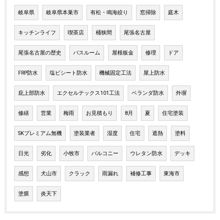
岐阜県
岐阜県本巣市
有松・鳴海絞り
窓掃除
庭木
キッチンライフ
喫茶店
桶狭間
尾張名古屋
尾張名古屋の歴史
バスルーム
屋根板金
修理
ドア
FRP防水
塩ビシート防水
機械固定工法
屋上防水
庇上部防水
エクセルテックス101工法
ベランダ防水
外塀
修繕
営業
梅雨
お見積もり
8月
夏
住宅塗装
SKプレミアム無機
塗装業者
湿度
住宅
遮熱
塗料
日光
劣化
小牧市
バルコニー
ウレタン防水
デッキ
感想
犬山市
クラック
雨漏れ
補修工事
東海市
塗膜
炎天下