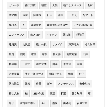
ガレージ
雨天対策
寝室
天候
物干しスペース
食材
季節物
冷房
陸屋根
軒天
浴室
三州瓦
瓦アート
屋根瓦
瓦
建築資材
建築資材の可能性
こだわりの内装
エントランス
吹き抜け
キッチン
匠の技
昭和区
建築美
お風呂
職人の技
リメイク
東海地方
冷え対策
暖房
玄関
洋室
廊下
格天井
地震対策
天井
駐車場
一宮市
和の空間
側溝
手すり
南区
木部塗装
手すり取り付け
柵取り外し
物置
軒下
防火防災
漆喰
停電
断水
メンテナンス
安全対策
押し入れ
樋
屋外作業
除湿
和室
暑さ対策
窓
障子
名古屋市中区
金山
雨樋
街路樹
台風対策