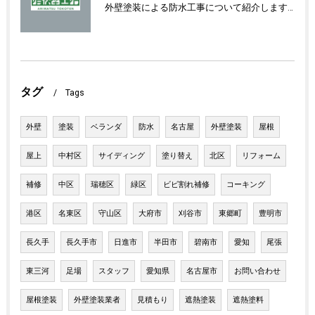
外壁塗装による防水工事について紹介します！
タグ
Tags
外壁
塗装
ベランダ
防水
名古屋
外壁塗装
屋根
屋上
中村区
サイディング
塗り替え
北区
リフォーム
補修
中区
瑞穂区
緑区
ビビ割れ補修
コーキング
港区
名東区
守山区
大府市
刈谷市
東郷町
豊明市
長久手
長久手市
日進市
半田市
碧南市
愛知
尾張
東三河
足場
スタッフ
愛知県
名古屋市
お問い合わせ
屋根塗装
外壁塗装業者
見積もり
遮熱塗装
遮熱塗料