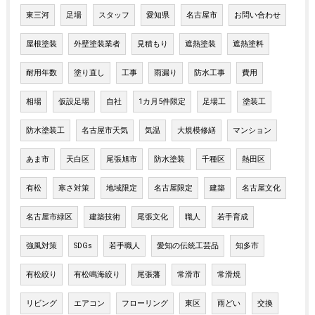
東三河
足場
スタッフ
愛知県
名古屋市
お問い合わせ
屋根塗装
外壁塗装業者
見積もり
遮熱塗装
遮熱塗料
耐用年数
塗り直し
工事
雨漏り
防水工事
費用
相場
仮設足場
自社
1カ月5件限定
足場工
塗装工
防水塗装工
名古屋市天気
気温
大規模修繕
マンション
あま市
天白区
尾張旭市
防水塗装
千種区
熱田区
有松
寒さ対策
地域限定
名古屋限定
建築
名古屋文化
名古屋市緑区
建築技術
尾張文化
職人
若手育成
強風対策
SDGs
若手職人
愛知の伝統工芸品
知多市
有松絞り
有松鳴海絞り
尾張藩
常滑市
常滑焼
リビング
エアコン
フローリング
東区
雨どい
交換