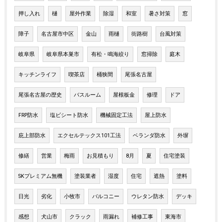
押し入れ
樋
屋外作業
除湿
和室
暑さ対策
窓
障子
名古屋市中区
金山
雨樋
街路樹
台風対策
岐阜県
岐阜県本巣市
有松・鳴海絞り
窓掃除
庭木
キッチンライフ
喫茶店
桶狭間
尾張名古屋
尾張名古屋の歴史
バスルーム
屋根板金
修理
ドア
FRP防水
塩ビシート防水
機械固定工法
屋上防水
庇上部防水
エクセルテックス101工法
ベランダ防水
外塀
修繕
営業
梅雨
お見積もり
8月
夏
住宅塗装
SKプレミアム無機
塗装業者
湿度
住宅
遮熱
塗料
日光
劣化
小牧市
バルコニー
ウレタン防水
デッキ
感想
犬山市
クラック
雨漏れ
補修工事
東海市