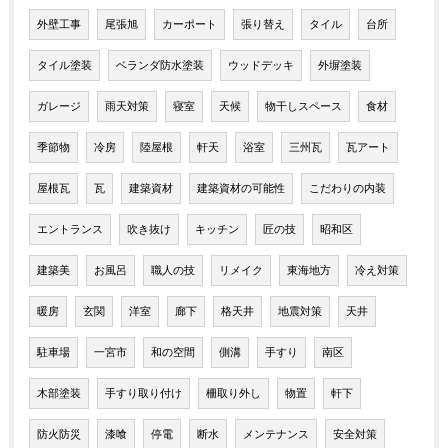
外壁工事
尾張旭
カーポート
張り替え
タイル
台所
タイル塗装
ベランダ防水塗装
ウッドデッキ
外塀塗装
ガレージ
雨天対策
寝室
天候
物干しスペース
食材
季節物
冷房
陸屋根
軒天
浴室
三州瓦
瓦アート
屋根瓦
瓦
建築資材
建築資材の可能性
こだわりの内装
エントランス
吹き抜け
キッチン
匠の技
昭和区
建築美
お風呂
職人の技
リメイク
東海地方
冷え対策
暖房
玄関
洋室
廊下
格天井
地震対策
天井
駐車場
一宮市
和の空間
側溝
手すり
南区
木部塗装
手すり取り付け
柵取り外し
物置
軒下
防火防災
漆喰
停電
断水
メンテナンス
安全対策