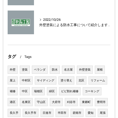
2022/10/26
外壁塗装による防水工事について紹介します！
タグ
Tags
外壁
塗装
ベランダ
防水
名古屋
外壁塗装
屋根
屋上
中村区
サイディング
塗り替え
北区
リフォーム
補修
中区
瑞穂区
緑区
ビビ割れ補修
コーキング
港区
名東区
守山区
大府市
刈谷市
東郷町
豊明市
長久手
長久手市
日進市
半田市
碧南市
愛知
尾張